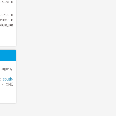
оказать
асность
енского
«Укладка
 адресу:
l:
south-
ы и ФИО