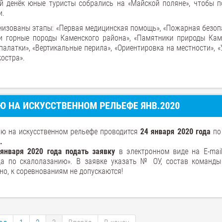
й денёк юные туристы собрались на «Майской поляне», чтобы п
и.
низованы этапы: «Первая медицинская помощь», «Пожарная безоп
 и горные породы Каменского района», «Памятники природы Кам
палатки», «Вертикальные перила», «Ориентировка на местности», 
костра».
Ю НА ИСКУССТВЕННОМ РЕЛЬЕФЕ ЯНВ.2020
ию на искусственном рельефе проводится
24 января 2020 года
по
.
января 2020 года подать заявку
в электронном виде на E-mai
да по скалолазанию». В заявке указать № ОУ, состав команд
но, к соревнованиям не допускаются!