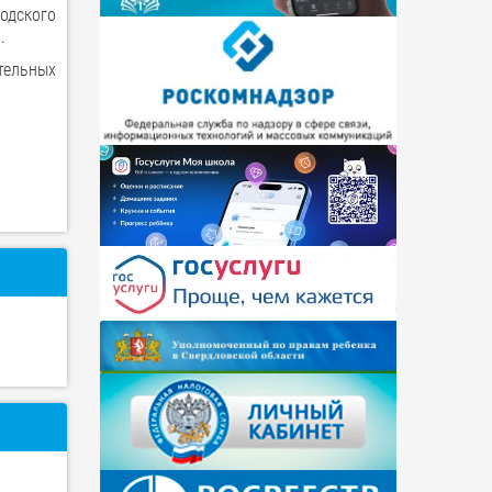
одского
.
тельных