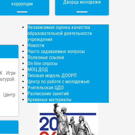
Дворца молодежи
коррупции
Независимая оценка качества
образовательной деятельности
учреждения
Новости
Часто задаваемые вопросы
Полезные ссылки
On-line опросы
МОЦ ДОД
 К Игре
Типовая модель ДООРП
ьтурой.
Центр по работе с молодежью
Учительская ЦДО
Расписание занятий
 Центр
Архивные материалы