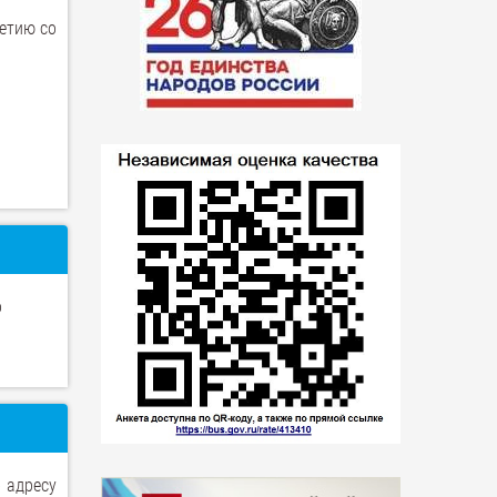
летию со
о
 адресу