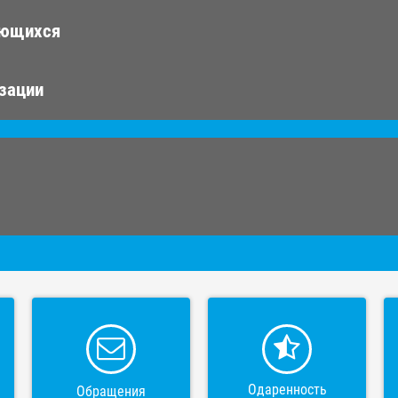
ающихся
изации
Одаренность
Обращения