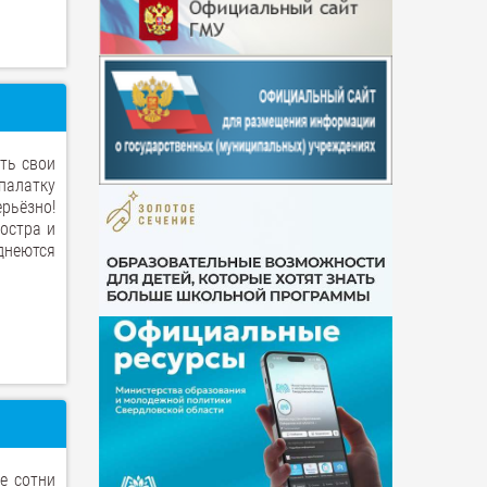
ть свои
палатку
ерьёзно!
костра и
иднеются
е сотни