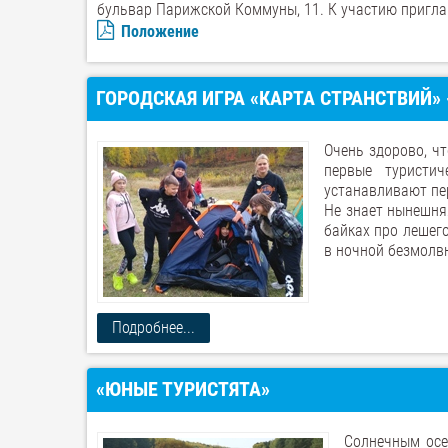
бульвар Парижской Коммуны, 11. К участию пригла
Положение
ГОРОДСКАЯ ИГРА «КАРТА СТРАНСТВИЙ»
Очень здорово, ч
первые туристи
устанавливают пер
Не знает нынешняя
байках про лешего
в ночной безмолв
Подробнее...
«ЮНЫЕ ТУРИСТЯТА»
Солнечным ос