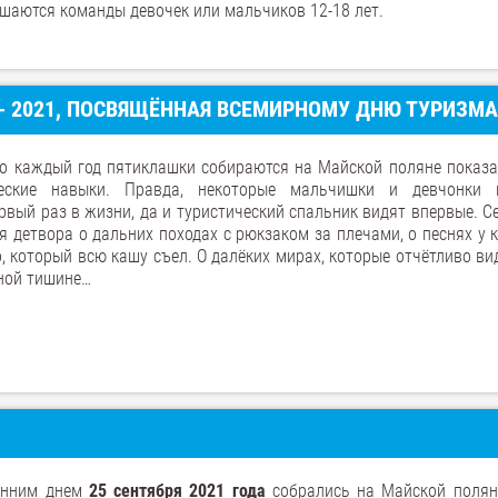
шаются команды девочек или мальчиков 12-18 лет.
 - 2021, ПОСВЯЩЁННАЯ ВСЕМИРНОМУ ДНЮ ТУРИЗМА
то каждый год пятиклашки собираются на Майской поляне показа
ческие навыки. Правда, некоторые мальчишки и девчонки 
вый раз в жизни, да и туристический спальник видят впервые. С
 детвора о дальних походах с рюкзаком за плечами, о песнях у 
, который всю кашу съел. О далёких мирах, которые отчётливо в
ной тишине…
енним днем
25 сентября
2021 года
собрались на Майской полян