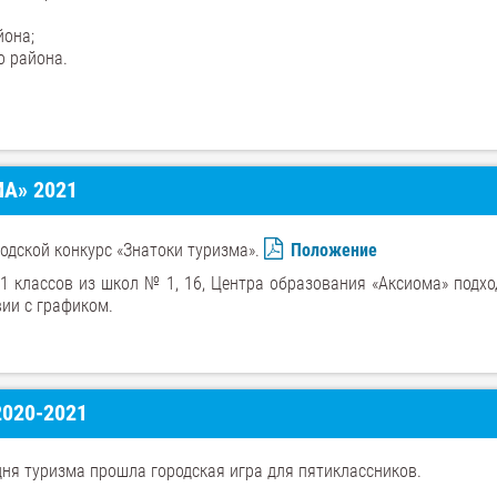
йона;
о района.
А» 2021
одской конкурс «Знатоки туризма».
Положение
-11 классов из школ № 1, 16, Центра образования «Аксиома» подх
вии с графиком.
020-2021
дня туризма прошла городская игра для пятиклассников.