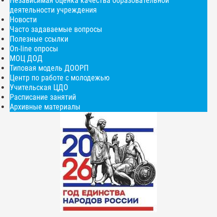
Независимая оценка качества образовательной
деятельности учреждения
Новости
Часто задаваемые вопросы
Полезные ссылки
On-line опросы
МОЦ ДОД
Типовая модель ДООРП
Центр по работе с молодежью
Учительская ЦДО
Расписание занятий
Архивные материалы