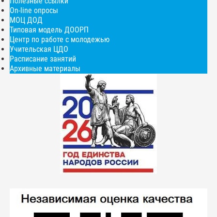
Полезные ссылки
On-line опросы
МОЦ ДОД
Типовая модель ДООРП
Центр по работе с молодежью
Учительская ЦДО
Расписание занятий
Архивные материалы