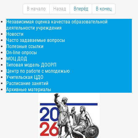
В начало
Назад
Вперёд
В конец
Независимая оценка качества образовательной
деятельности учреждения
Новости
Часто задаваемые вопросы
Полезные ссылки
On-line опросы
МОЦ ДОД
Типовая модель ДООРП
Центр по работе с молодежью
Учительская ЦДО
Расписание занятий
Архивные материалы