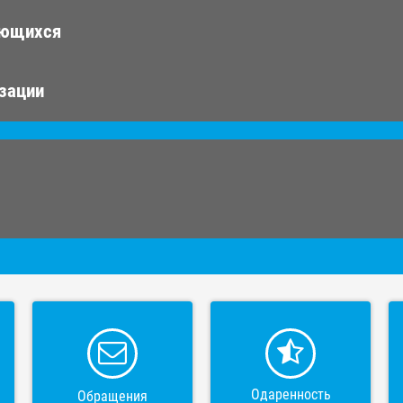
ающихся
изации
Одаренность
Обращения