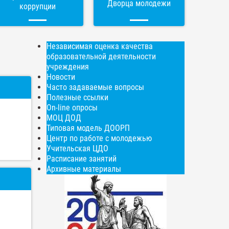
Дворца молодежи
коррупции
Независимая оценка качества
образовательной деятельности
учреждения
Новости
Часто задаваемые вопросы
Полезные ссылки
On-line опросы
МОЦ ДОД
Типовая модель ДООРП
Центр по работе с молодежью
Учительская ЦДО
Расписание занятий
Архивные материалы