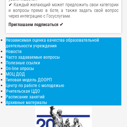
✔ Каждый желающий может предложить свои категории
и вопросы прямо в боте, а также задать свой вопрос
через интеграцию с Госуслугами.
Приглашаем подписаться ✔
Независимая оценка качества образовательной
деятельности учреждения
Новости
Часто задаваемые вопросы
Полезные ссылки
On-line опросы
МОЦ ДОД
Типовая модель ДООРП
Центр по работе с молодежью
Учительская ЦДО
Расписание занятий
Архивные материалы