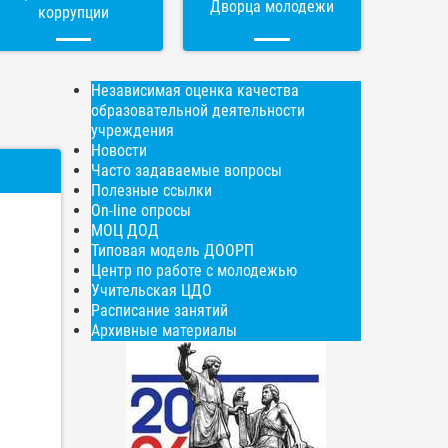
Дворца молодежи
коррупции
Независимая оценка качества
образовательной деятельности
учреждения
Новости
Часто задаваемые вопросы
Полезные ссылки
On-line опросы
МОЦ ДОД
Типовая модель ДООРП
Центр по работе с молодежью
Учительская ЦДО
Расписание занятий
Архивные материалы