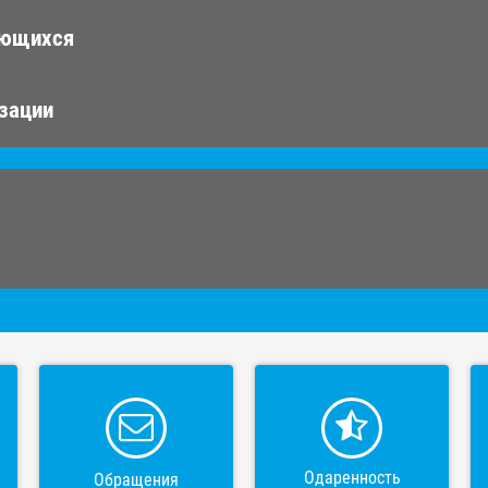
ающихся
изации
Одаренность
Обращения