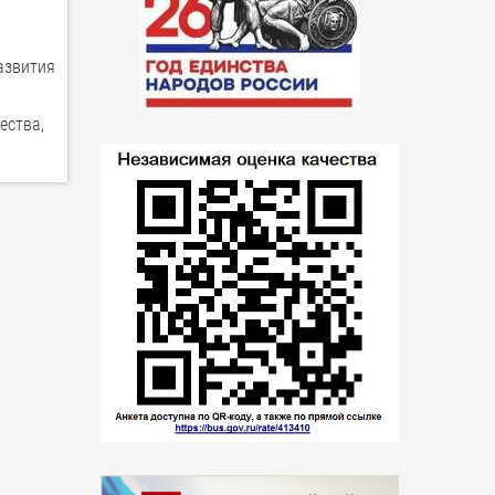
азвития
ества,