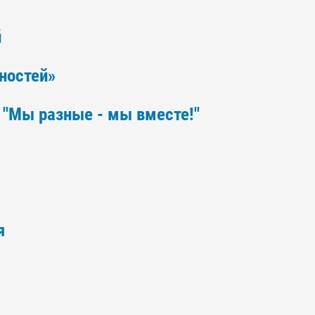
й
ностей»
 "Мы разные - мы вместе!"
я