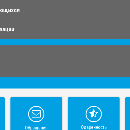
ающихся
изации
Одаренность
Обращения