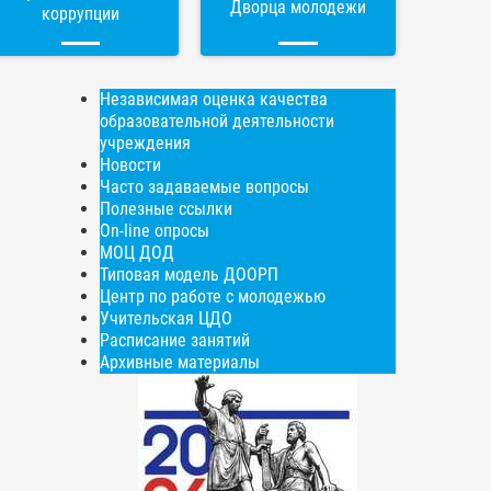
Дворца молодежи
коррупции
Независимая оценка качества
образовательной деятельности
учреждения
Новости
Часто задаваемые вопросы
Полезные ссылки
On-line опросы
МОЦ ДОД
Типовая модель ДООРП
Центр по работе с молодежью
Учительская ЦДО
Расписание занятий
Архивные материалы