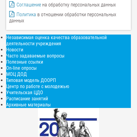
Соглашение
на обработку персональных данных
Политика
в отношении обработки персональных
данных
Независимая оценка качества образовательной
деятельности учреждения
Новости
Часто задаваемые вопросы
Полезные ссылки
On-line опросы
МОЦ ДОД
Типовая модель ДООРП
Центр по работе с молодежью
Учительская ЦДО
Расписание занятий
Архивные материалы