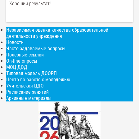
Хороший результат!
Независимая оценка качества образовательной
деятельности учреждения
Новости
Часто задаваемые вопросы
Полезные ссылки
On-line опросы
МОЦ ДОД
Типовая модель ДООРП
Центр по работе с молодежью
Учительская ЦДО
Расписание занятий
Архивные материалы