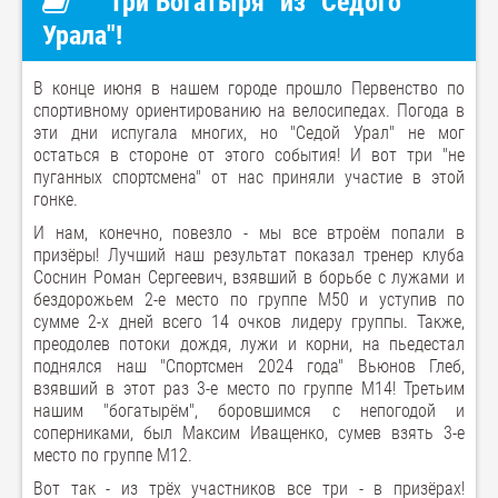
"Три Богатыря" из "Седого
Урала"!
В конце июня в нашем городе прошло Первенство по
спортивному ориентированию на велосипедах. Погода в
эти дни испугала многих, но "Седой Урал" не мог
остаться в стороне от этого события! И вот три "не
пуганных спортсмена" от нас приняли участие в этой
гонке.
И нам, конечно, повезло - мы все втроём попали в
призёры! Лучший наш результат показал тренер клуба
Соснин Роман Сергеевич, взявший в борьбе с лужами и
бездорожьем 2-е место по группе М50 и уступив по
сумме 2-х дней всего 14 очков лидеру группы. Также,
преодолев потоки дождя, лужи и корни, на пьедестал
поднялся наш "Спортсмен 2024 года" Вьюнов Глеб,
взявший в этот раз 3-е место по группе М14! Третьим
нашим "богатырём", боровшимся с непогодой и
соперниками, был Максим Иващенко, сумев взять 3-е
место по группе М12.
Вот так - из трёх участников все три - в призёрах!