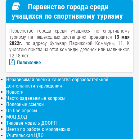
Первенство города среди
учащихся по спортивному туризму
Первенство города среди учащихся по спортивному
туризму на пешеходных дистанциях проводится
13 мая
2022г.
по адресу бульвар Парижской Коммуны, 11. К
участию приглашаются команды девочек или мальчиков
12-18 лет.
Положение
Независимая оценка качества образовательной
деятельности учреждения
Новости
Часто задаваемые вопросы
Полезные ссылки
On-line опросы
МОЦ ДОД
Типовая модель ДООРП
Центр по работе с молодежью
Учительская ЦДО