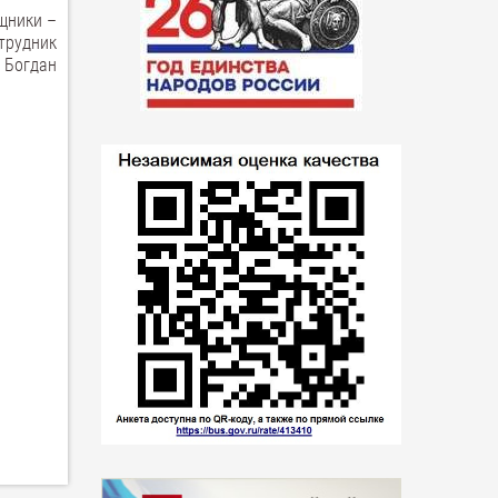
щники –
трудник
 Богдан