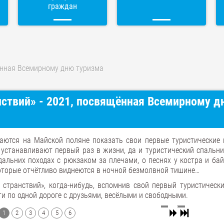
граждан
щённая Всемирному дню туризма
нствий» - 2021, посвящённая Всемирному д
аются на Майской поляне показать свои первые туристические 
устанавливают первый раз в жизни, да и туристический спальни
дальних походах с рюкзаком за плечами, о песнях у костра и бай
которые отчётливо виднеются в ночной безмолвной тишине…
а странствий», когда-нибудь, вспомнив свой первый туристически
ти по одной дороге с друзьями, весёлыми и свободными.
1
2
3
4
5
6