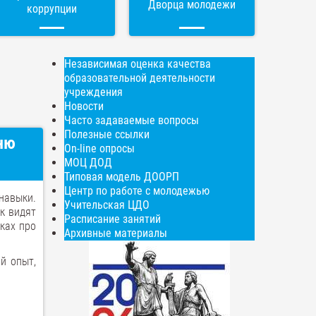
Дворца молодежи
коррупции
Независимая оценка качества
образовательной деятельности
учреждения
Новости
Часто задаваемые вопросы
Полезные ссылки
ню
On-line опросы
МОЦ ДОД
Типовая модель ДООРП
Центр по работе с молодежью
навыки.
Учительская ЦДО
к видят
Расписание занятий
ках про
Архивные материалы
й опыт,