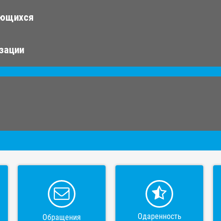
ающихся
изации
Одаренность
Обращения