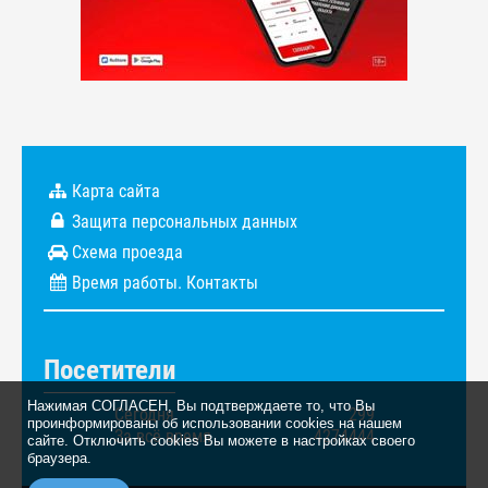
Карта сайта
Защита персональных данных
Схема проезда
Время работы. Контакты
Посетители
Нажимая СОГЛАСЕН, Вы подтверждаете то, что Вы
Сегодня
299
проинформированы об использовании cookies на нашем
За всё время
4274444
сайте. Отключить cookies Вы можете в настройках своего
браузера.