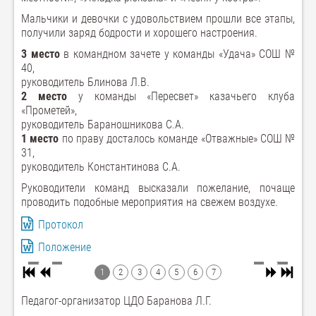
Мальчики и девочки с удовольствием прошли все этапы,
получили заряд бодрости и хорошего настроения.
3 место
в командном зачете у команды «Удача» СОШ №
40,
руководитель Блинова Л.В.
2 место
у команды «Пересвет» казачьего клуба
«Прометей»,
руководитель Бараношникова С.А.
1 место
по праву досталось команде «Отважные» СОШ №
31,
руководитель Константинова С.А.
Руководители команд высказали пожелание, почаще
проводить подобные мероприятия на свежем воздухе.
Протокол
Положение
1
2
3
4
5
6
7
Педагог-организатор ЦДО Баранова Л.Г.