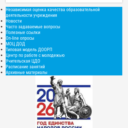
Независимая оценка качества образовательной
деятельности учреждения
Новости
Часто задаваемые вопросы
Полезные ссылки
On-line опросы
МОЦ ДОД
Типовая модель ДООРП
Центр по работе с молодежью
Учительская ЦДО
Расписание занятий
Архивные материалы