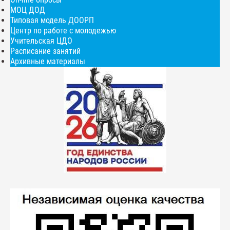
МОЦ ДОД
Типовая модель ДООРП
Центр по работе с молодежью
Учительская ЦДО
Расписание занятий
Архивные материалы