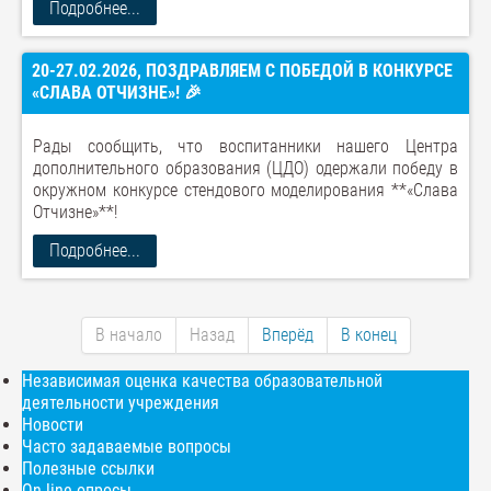
Подробнее...
20-27.02.2026, ПОЗДРАВЛЯЕМ С ПОБЕДОЙ В КОНКУРСЕ
«СЛАВА ОТЧИЗНЕ»! 🎉
Рады сообщить, что воспитанники нашего Центра
дополнительного образования (ЦДО) одержали победу в
окружном конкурсе стендового моделирования **«Слава
Отчизне»**!
Подробнее...
В начало
Назад
Вперёд
В конец
Независимая оценка качества образовательной
деятельности учреждения
Новости
Часто задаваемые вопросы
Полезные ссылки
On-line опросы