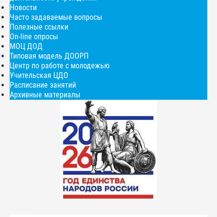
Новости
Часто задаваемые вопросы
Полезные ссылки
On-line опросы
МОЦ ДОД
Типовая модель ДООРП
Центр по работе с молодежью
Учительская ЦДО
Расписание занятий
Архивные материалы