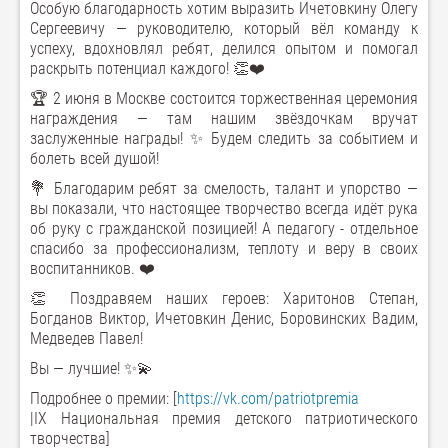
Особую благодарность хотим выразить Ичетовкину Олегу
Сергеевичу — руководителю, который вёл команду к
успеху, вдохновлял ребят, делился опытом и помогал
раскрыть потенциал каждого! 👏❤️
🏆 2 июня в Москве состоится торжественная церемония
награждения — там нашим звёздочкам вручат
заслуженные награды! ✨ Будем следить за событием и
болеть всей душой!
💐 Благодарим ребят за смелость, талант и упорство —
вы показали, что настоящее творчество всегда идёт рука
об руку с гражданской позицией! А педагогу - отдельное
спасибо за профессионализм, теплоту и веру в своих
воспитанников. ❤️
👏 Поздравяем наших героев: Харитонов Степан,
Богданов Виктор, Ичетовкин Денис, Боровинских Вадим,
Медведев Павел!
Вы — лучшие! ✨💫
Подробнее о премии: [
https://vk.com/patriotpremia
|IX Национальная премия детского патриотического
творчества]