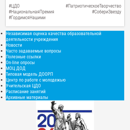
#ЦДО #ПатриотическоеТворчество
#НациональнаяПремия #СобериЗвезду
#ГордимсяНашими
Независимая оценка качества образовательной
деятельности учреждения
Новости
Часто задаваемые вопросы
Полезные ссылки
On-line опросы
МОЦ ДОД
Типовая модель ДООРП
Центр по работе с молодежью
Учительская ЦДО
Расписание занятий
Архивные материалы