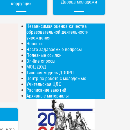
Дворца молодежи
коррупции
Независимая оценка качества
образовательной деятельности
учреждения
Новости
Часто задаваемые вопросы
Полезные ссылки
On-line опросы
МОЦ ДОД
Типовая модель ДООРП
Центр по работе с молодежью
Учительская ЦДО
Расписание занятий
Архивные материалы
ая игра