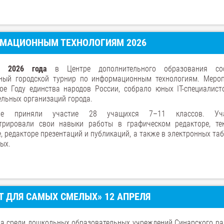
РМАЦИОННЫМ ТЕХНОЛОГИЯМ 2026
а 2026 года
в Центре дополнительного образования сос
ный городской турнир по информационным технологиям. Мероп
ое Году единства народов России, собрало юных IT-специалист
льных организаций города.
ре приняли участие 28 учащихся 7–11 классов. Уча
трировали свои навыки работы в графическом редакторе, те
, редакторе презентаций и публикаций, а также в электронных та
ых.
 ДЛЯ САМЫХ СМЕЛЫХ» 12 АПРЕЛЯ
ва среди дошкольных образовательных учреждений Синарского ра