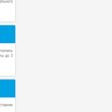
ельного
тоялись
ты до 3
ставник