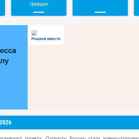
граждан
Решаем вместе
есса
олу
2026
огического проекта «Патриоты России» стала военно-спортивн