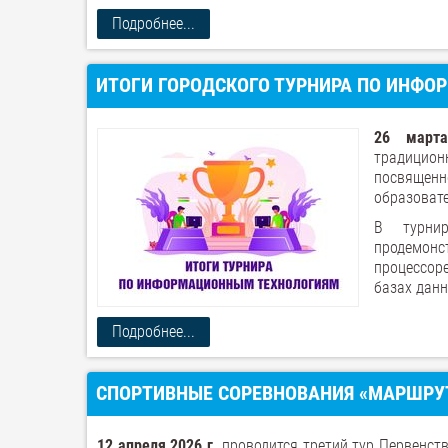
Подробнее...
ИТОГИ ГОРОДСКОГО ТУРНИРА ПО ИНФО
26 март
традицион
посвященн
образовате
В турни
продемонс
процессоре
базах данн
Подробнее...
СПОРТИВНЫЕ СОРЕВНОВАНИЯ «МАРШРУТ
12 апреля 2026 г.
проводится третий тур Первенст