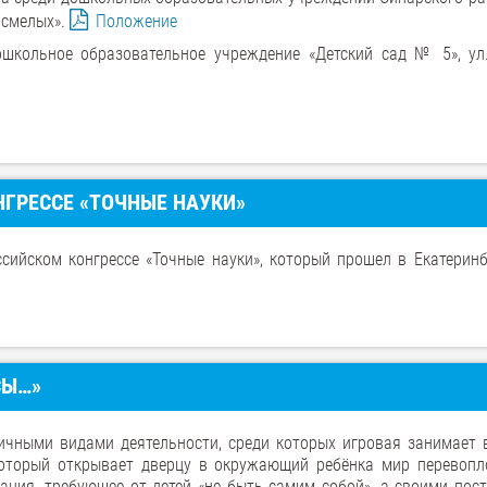
 смелых».
Положение
школьное образовательное учреждение «Детский сад № 5», ул
НГРЕССЕ «ТОЧНЫЕ НАУКИ»
сийском конгрессе «Точные науки», который прошел в Екатеринб
СЫ…»
чными видами деятельности, среди которых игровая занимает 
который открывает дверцу в окружающий ребёнка мир перевопл
зация, требующее от детей «не быть самим собой», а своими пос