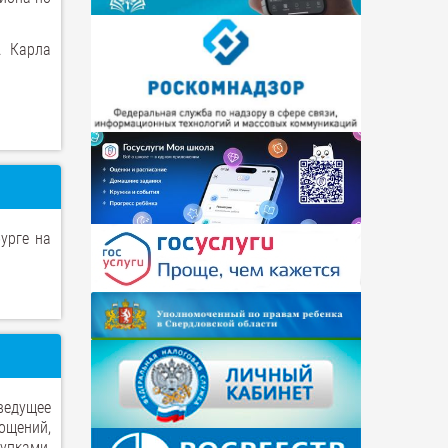
. Карла
урге на
ведущее
ощений,
тупками,