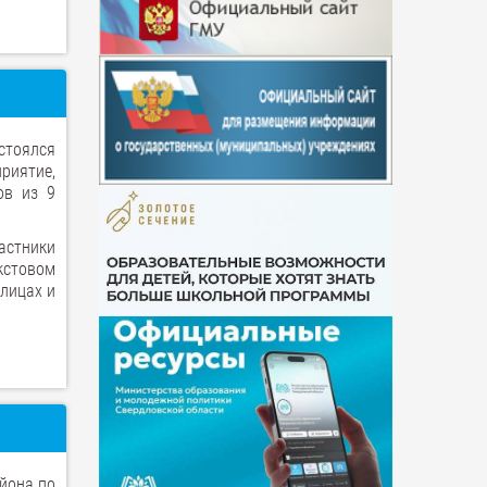
тоялся
риятие,
ов из 9
стники
кстовом
блицах и
йона по