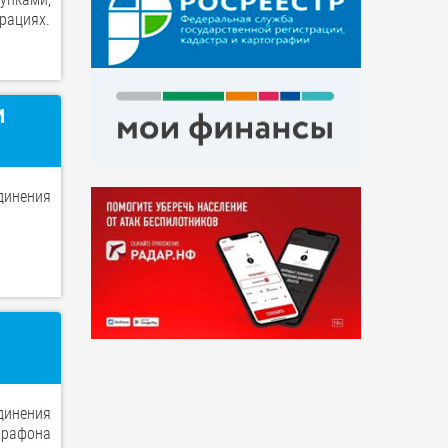
рациях.
И
динения
динения
арафона