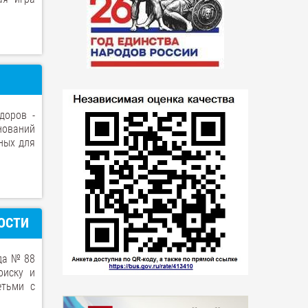
доров -
нований
ных для
ОСТИ
да № 88
оиску и
етьми с