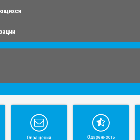
ающихся
изации
Одаренность
Обращения