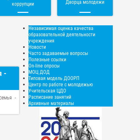
Дворца молодежи
коррупции
Независимая оценка качества
образовательной деятельности
учреждения
Новости
Часто задаваемые вопросы
Полезные ссылки
On-line опросы
 -
МОЦ ДОД
Типовая модель ДООРП
Центр по работе с молодежью
Учительская ЦДО
Расписание занятий
семья -
Архивные материалы