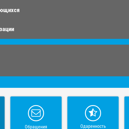
ающихся
изации
Одаренность
Обращения