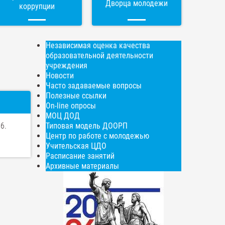
Дворца молодежи
коррупции
Независимая оценка качества
образовательной деятельности
учреждения
Новости
Часто задаваемые вопросы
Полезные ссылки
On-line опросы
МОЦ ДОД
26.
Типовая модель ДООРП
Центр по работе с молодежью
Учительская ЦДО
Расписание занятий
Архивные материалы