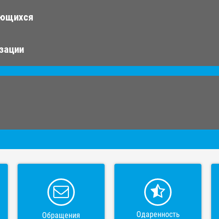
ающихся
изации
Одаренность
Обращения