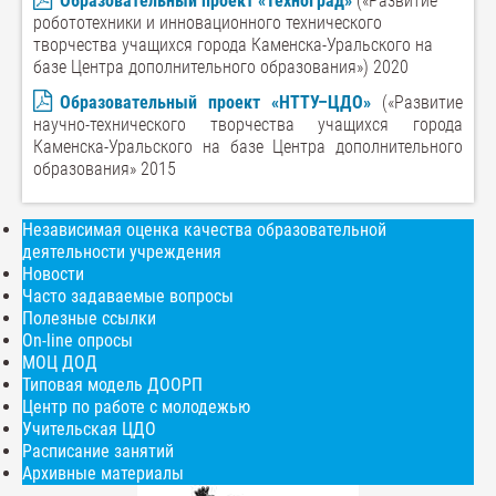
Образовательный проект «ТехноГрад»
(«Развитие
робототехники и инновационного технического
творчества учащихся города Каменска-Уральского на
базе Центра дополнительного образования») 2020
Образовательный проект «НТТУ–ЦДО»
(«Развитие
научно-технического творчества учащихся города
Каменска-Уральского на базе Центра дополнительного
образования» 2015
Независимая оценка качества образовательной
деятельности учреждения
Новости
Часто задаваемые вопросы
Полезные ссылки
On-line опросы
МОЦ ДОД
Типовая модель ДООРП
Центр по работе с молодежью
Учительская ЦДО
Расписание занятий
Архивные материалы