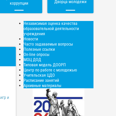
Дворца молодежи
коррупции
Независимая оценка качества
образовательной деятельности
учреждения
Новости
Часто задаваемые вопросы
Полезные ссылки
On-line опросы
МОЦ ДОД
Типовая модель ДООРП
Центр по работе с молодежью
Учительская ЦДО
Расписание занятий
Архивные материалы
игр и