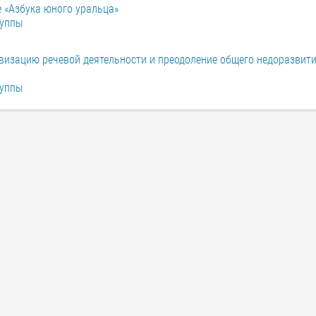
 «Азбука юного уральца»
руппы
ивизацию речевой деятельности и преодоление общего недоразвит
руппы