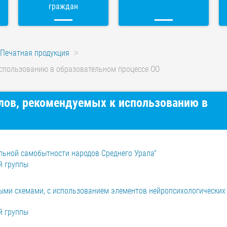
граждан
Печатная продукция
использованию в образовательном процессе ОО
лов, рекомендуемых к использованию в
льной самобытности народов Среднего Урала"
й группы
ыми схемами, с использованием элементов нейропсихологических 
й группы