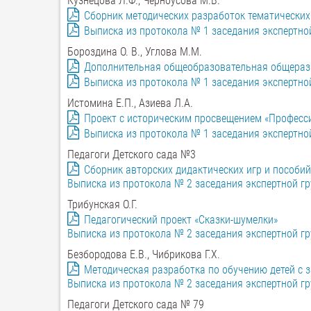
Кузнецова Л.Ф., Черноусова М.В.
Сборник методических разработок тематических
Выписка из протокола № 1 заседания экспертно
Бороздина О. В., Углова М.М.
Дополнительная общеобразовательная общераз
Выписка из протокола № 1 заседания экспертно
Истомина Е.П., Азиева Л.А.
Проект с историческим просвещением «Професси
Выписка из протокола № 1 заседания экспертно
Педагоги Детского сада №3
Сборник авторских дидактических игр и пособий
Выписка из протокола № 2 заседания экспертной г
Трибунская О.Г.
Педагогический проект «Сказки-шумелки»
Выписка из протокола № 2 заседания экспертной г
Безбородова Е.В., Чибрикова Г.Х.
Методическая разработка по обучению детей с з
Выписка из протокола № 2 заседания экспертной г
Педагоги Детского сада № 79