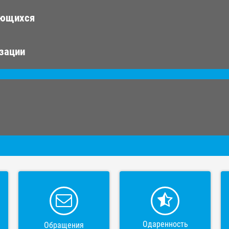
ающихся
изации
Одаренность
Обращения