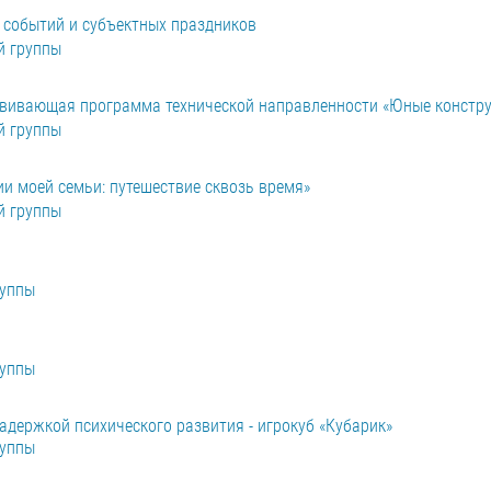
 событий и субъектных праздников
й группы
вивающая программа технической направленности «Юные констр
й группы
и моей семьи: путешествие сквозь время»
й группы
руппы
руппы
адержкой психического развития - игрокуб «Кубарик»
руппы