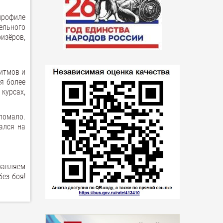
профиле
ельного
изёров,
итмов и
я более
курсах,
ломало.
ался на
равляем
ез боя!