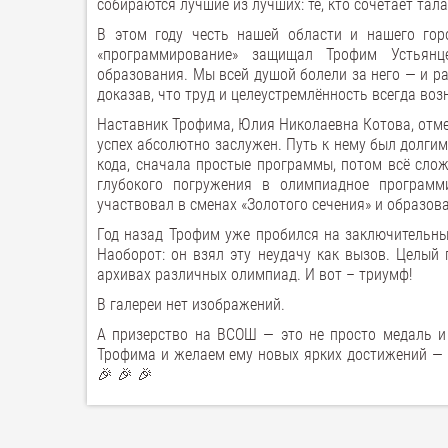
собираются лучшие из лучших: те, кто сочетает тал
В этом году честь нашей области и нашего го
«программирование» защищал Трофим Устьянц
образования. Мы всей душой болели за него — и р
доказав, что труд и целеустремлённость всегда во
Наставник Трофима, Юлия Николаевна Котова, отме
успех абсолютно заслужен. Путь к нему был долги
кода, сначала простые программы, потом всё сло
глубокого погружения в олимпиадное программ
участвовал в сменах «Золотого сечения» и образова
Год назад Трофим уже пробился на заключительны
Наоборот: он взял эту неудачу как вызов. Целый
архивах различных олимпиад. И вот – триумф!
В галереи нет изображений.
А призерство на ВСОШ — это не просто медаль и
Трофима и желаем ему новых ярких достижений — п
🎉 🎉 🎉