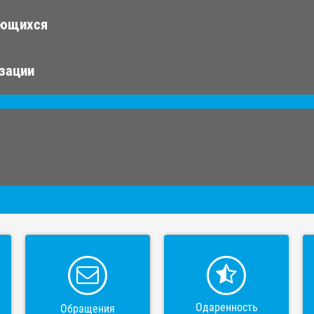
ающихся
изации
Одаренность
Обращения