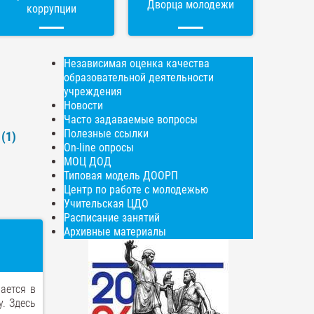
Дворца молодежи
коррупции
Независимая оценка качества
образовательной деятельности
учреждения
Новости
Часто задаваемые вопросы
Полезные ссылки
(1)
On-line опросы
МОЦ ДОД
Типовая модель ДООРП
Центр по работе с молодежью
Учительская ЦДО
Расписание занятий
Архивные материалы
ается в
. Здесь