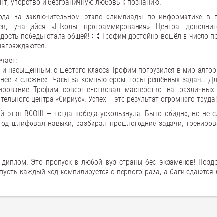
ант, упорство и безграничную любовь к познанию.
рода на заключительном этапе олимпиады по информатике в 
ев, учащийся «Школы программирования» Центра дополнит
адость победы стала общей! 👏 Трофим достойно вошёл в число пр
знаграждаются.
чает:
м и насыщенным: с шестого класса Трофим погрузился в мир алгор
жнее и сложнее. Часы за компьютером, горы решённых задач… Дл
ирование Трофим совершенствовал мастерство на различных 
тельного центра «Сириус». Успех – это результат огромного труда!
й этап ВСОШ — тогда победа ускользнула. Было обидно, но не с
 год шлифовал навыки, разбирал прошлогодние задачи, трениров
 диплом. Это пропуск в любой вуз страны без экзаменов! Позд
усть каждый код компилируется с первого раза, а баги сдаются б