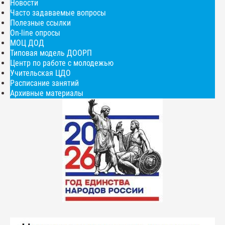
Новости
Часто задаваемые вопросы
Полезные ссылки
On-line опросы
МОЦ ДОД
Типовая модель ДООРП
Центр по работе с молодежью
Учительская ЦДО
Расписание занятий
Архивные материалы