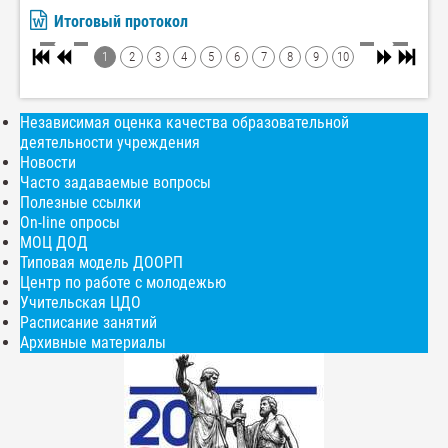
Итоговый протокол
1
2
3
4
5
6
7
8
9
10
Независимая оценка качества образовательной
деятельности учреждения
Новости
Часто задаваемые вопросы
Полезные ссылки
On-line опросы
МОЦ ДОД
Типовая модель ДООРП
Центр по работе с молодежью
Учительская ЦДО
Расписание занятий
Архивные материалы