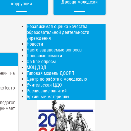
Дворца молодежи
коррупции
Независимая оценка качества
образовательной деятельности
учреждения
Новости
Часто задаваемые вопросы
Полезные ссылки
On-line опросы
МОЦ ДОД
овки на
Типовая модель ДООРП
Центр по работе с молодежью
Учительская ЦДО
коТеатр
Расписание занятий
Архивные материалы
педагог
днимает