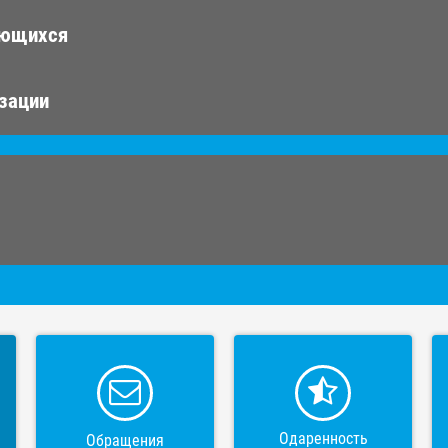
ающихся
изации
Одаренность
Обращения