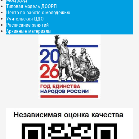
МОЦ ДОД
Типовая модель ДООРП
Центр по работе с молодежью
Учительская ЦДО
Расписание занятий
Архивные материалы