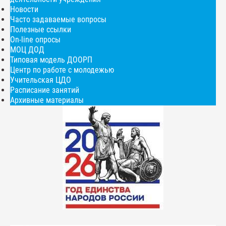
Новости
Часто задаваемые вопросы
Полезные ссылки
On-line опросы
МОЦ ДОД
Типовая модель ДООРП
Центр по работе с молодежью
Учительская ЦДО
Расписание занятий
Архивные материалы