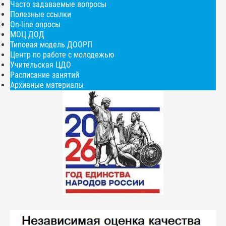
Часто задаваемые вопросы
Полезные ссылки
On-line опросы
МОЦ ДОД
Типовая модель ДООРП
Центр по работе с молодежью
Учительская ЦДО
Расписание занятий
Архивные материалы