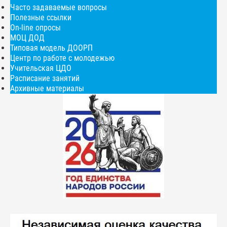
Часто задаваемые вопросы
Полезные ссылки
On-line опросы
МОЦ ДОД
Типовая модель ДООРП
Центр по работе с молодежью
Учительская ЦДО
Расписание занятий
Архивные материалы