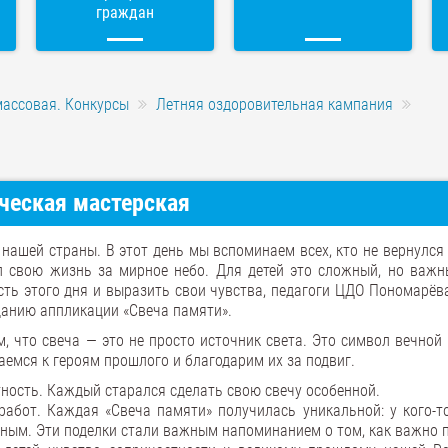
граждан
массовая. Конкурсы
Летняя оздоровительная кампания
ческая мастерская
нашей страны. В этот день мы вспоминаем всех, кто не вернулся
л свою жизнь за мирное небо. Для детей это сложный, но важн
ть этого дня и выразить свои чувства, педагоги ЦДО Пономарёва 
зданию аппликации «Свеча памяти».
м, что свеча — это не просто источник света. Это символ вечной
емся к героям прошлого и благодарим их за подвиг.
тность. Каждый старался сделать свою свечу особенной.
работ. Каждая «Свеча памяти» получилась уникальной: у кого-т
етным. Эти поделки стали важным напоминанием о том, как важно