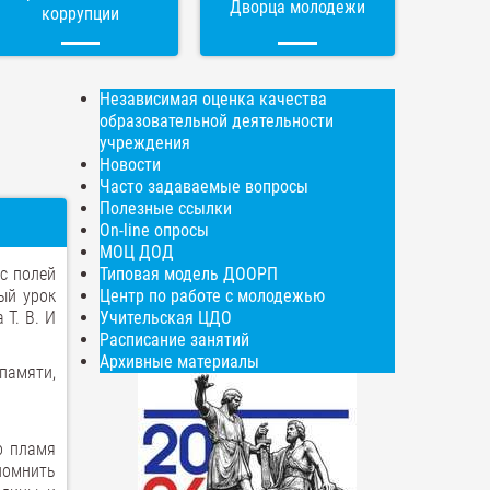
Дворца молодежи
коррупции
Независимая оценка качества
образовательной деятельности
учреждения
Новости
Часто задаваемые вопросы
Полезные ссылки
On-line опросы
МОЦ ДОД
 с полей
Типовая модель ДООРП
ый урок
Центр по работе с молодежью
Т. В. И
Учительская ЦДО
Расписание занятий
Архивные материалы
 памяти,
о пламя
 помнить