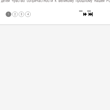
 детей чувство сопричастности к великому прошлому нашей Р
1
2
3
4