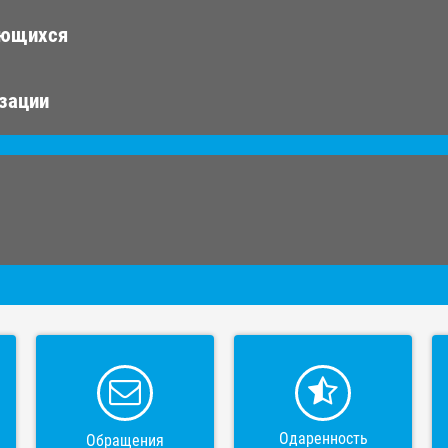
ающихся
изации
Одаренность
Обращения