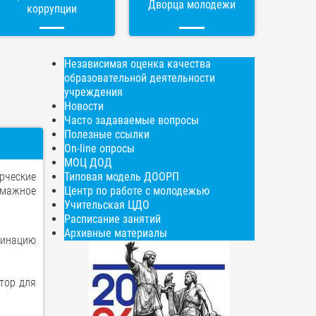
Дворца молодежи
коррупции
Независимая оценка качества
образовательной деятельности
учреждения
Новости
Часто задаваемые вопросы
Полезные ссылки
On-line опросы
МОЦ ДОД
орческие
Типовая модель ДООРП
умажное
Центр по работе с молодежью
Учительская ЦДО
Расписание занятий
Архивные материалы
динацию
тор для