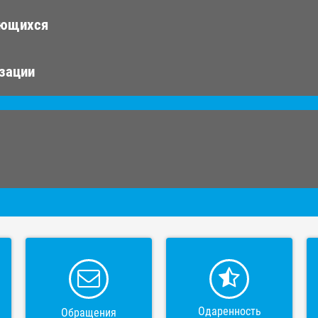
ающихся
изации
Одаренность
Обращения