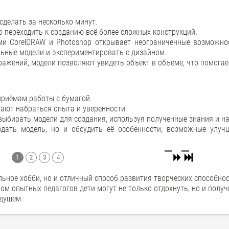
сделать за несколько минут.
о переходить к созданию всё более сложных конструкций.
ми CorelDRAW и Photoshop открывает неограниченные возможно
ьные модели и экспериментировать с дизайном.
бражений, модели позволяют увидеть объект в объёме, что помога
приёмам работы с бумагой.
гают набраться опыта и уверенности.
 выбирать модели для создания, используя полученные знания и н
здать модель, но и обсудить её особенности, возможные улуч
1
2
3
4
ьное хобби, но и отличный способ развития творческих способнос
ом опытных педагогов дети могут не только отдохнуть, но и получ
удущем.