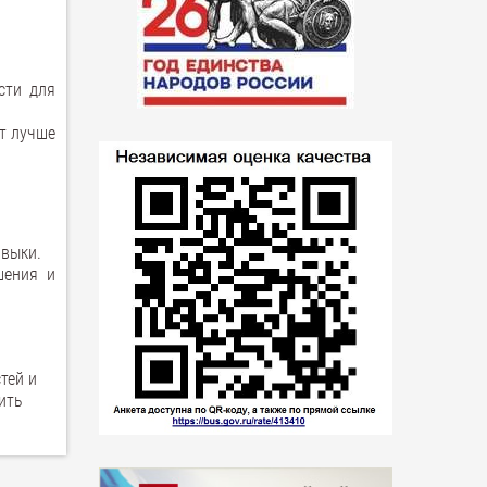
сти для
ет лучше
авыки.
шения и
тей и
ить