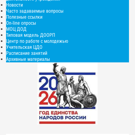
Новости
Часто задаваемые вопросы
Полезные ссылки
On-line опросы
МОЦ ДОД
Типовая модель ДООРП
Центр по работе с молодежью
Учительская ЦДО
Расписание занятий
Архивные материалы