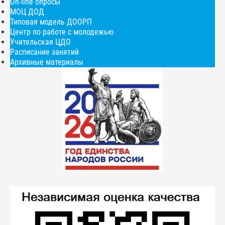
On-line опросы
МОЦ ДОД
Типовая модель ДООРП
Центр по работе с молодежью
Учительская ЦДО
Расписание занятий
Архивные материалы