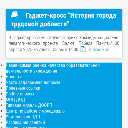
Гаджет-кросс "История города
трудовой доблести"
В гаджет-кроссе участвуют сборные команды социально-
педагогического проекта "Салют. Победа! Память" 30
апреля 2025 на Аллее Славы в 14:00.
Положение
Независимая оценка качества образовательной
деятельности учреждения
Новости
Часто задаваемые вопросы
Полезные ссылки
On-line опросы
МОЦ ДОД
Типовая модель ДООРП
Центр по работе с молодежью
Учительская ЦДО
Расписание занятий