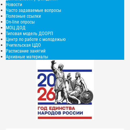
Новости
Часто задаваемые вопросы
Полезные ссылки
On-line опросы
МОЦ ДОД
Типовая модель ДООРП
Центр по работе с молодежью
Учительская ЦДО
Расписание занятий
Архивные материалы