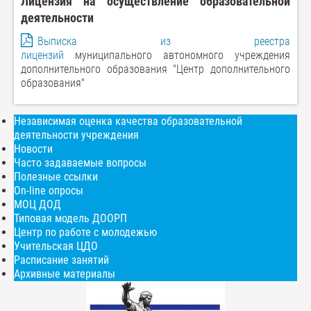
Лицензия на осуществление образовательной
деятельности
Выписка из реестра
лицензий
муниципального автономного учреждения
дополнительного образования "Центр дополнительного
образования"
Независимая оценка качества образовательной
деятельности учреждения
Новости
Часто задаваемые вопросы
Полезные ссылки
On-line опросы
МОЦ ДОД
Типовая модель ДООРП
Центр по работе с молодежью
Учительская ЦДО
Расписание занятий
Архивные материалы