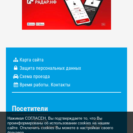
Карта сайта
Защита персональных данных
Схема проезда
Время работы. Контакты
Посетители
Нажимая СОГЛАСЕН, Вы подтверждаете то, что Вы
Сегодня
2035
проинформированы об использовании cookies на нашем
За всё время
4281838
сайте. Отключить cookies Вы можете в настройках своего
браузера.