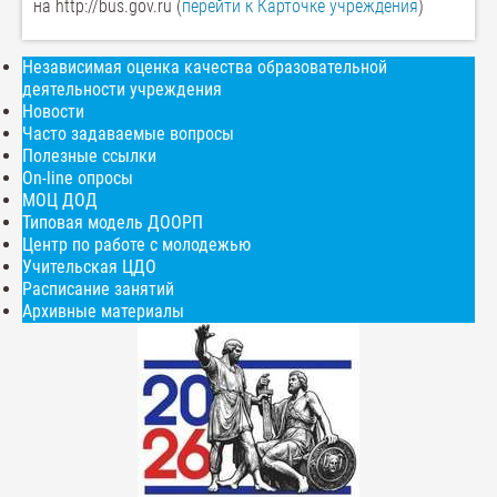
на http://bus.gov.ru (
перейти к Карточке учреждения
)
Независимая оценка качества образовательной
деятельности учреждения
Новости
Часто задаваемые вопросы
Полезные ссылки
On-line опросы
МОЦ ДОД
Типовая модель ДООРП
Центр по работе с молодежью
Учительская ЦДО
Расписание занятий
Архивные материалы