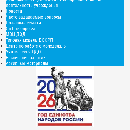
деятельности учреждения
Новости
Часто задаваемые вопросы
Полезные ссылки
On-line опросы
МОЦ ДОД
Типовая модель ДООРП
Центр по работе с молодежью
Учительская ЦДО
Расписание занятий
Архивные материалы