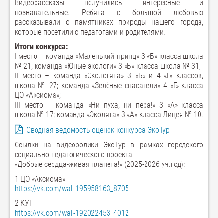
Видеорассказы получились интересные и
познавательные. Ребята с большой любовью
рассказывали о памятниках природы нашего города,
которые посетили с педагогами и родителями.
Итоги конкурса:
I место – команда «Маленький принц» 3 «Б» класса школа
№ 21; команда «Юные экологи» 3 «Б» класса школа № 31;
II место – команда «Экологята» 3 «Б» и 4 «Г» классов,
школа № 27; команда «Зелёные спасатели» 4 «Г» класса
ЦО «Аксиома»;
III место – команда «Ни пуха, ни пера!» 3 «А» класса
школа № 17; команда «Эколята» 3 «А» класса Лицея № 10.
Сводная ведомость оценок конкурса ЭкоТур
Ссылки на видеоролики ЭкоТур в рамках городского
социально-педагогического проекта
«Добрые сердца-живая планета!» (2025-2026 уч.год):
1 ЦО «Аксиома»
https://vk.com/wall-195958163_8705
2 КУГ
https://vk.com/wall-192022453_4012