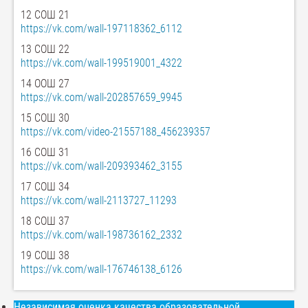
12 СОШ 21
https://vk.com/wall-197118362_6112
13 СОШ 22
https://vk.com/wall-199519001_4322
14 ООШ 27
https://vk.com/wall-202857659_9945
15 СОШ 30
https://vk.com/video-21557188_456239357
16 СОШ 31
https://vk.com/wall-209393462_3155
17 СОШ 34
https://vk.com/wall-2113727_11293
18 СОШ 37
https://vk.com/wall-198736162_2332
19 СОШ 38
https://vk.com/wall-176746138_6126
Независимая оценка качества образовательной