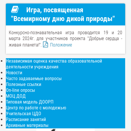
Игра, посвященная
"Всемирному дню дикой природы"
Конкурсно-познавательная игра проводится 19 и 20
марта 2024г. для участников проекта "Добрые сердца -
живая планета!".
Положение
Независимая оценка качества образовательной
деятельности учреждения
Новости
Часто задаваемые вопросы
Полезные ссылки
On-line опросы
МОЦ ДОД
Типовая модель ДООРП
Центр по работе с молодежью
Учительская ЦДО
Расписание занятий
Архивные материалы