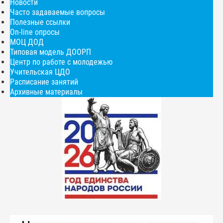
Новости
Часто задаваемые вопросы
Полезные ссылки
On-line опросы
МОЦ ДОД
Типовая модель ДООРП
Центр по работе с молодежью
Учительская ЦДО
Расписание занятий
Архивные материалы