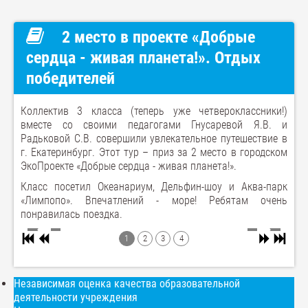
2 место в проекте «Добрые
сердца - живая планета!». Отдых
победителей
Коллектив 3 класса (теперь уже четвероклассники!)
вместе со своими педагогами Гнусаревой Я.В. и
Радьковой С.В. совершили увлекательное путешествие в
г. Екатеринбург. Этот тур – приз за 2 место в городском
ЭкоПроекте «Добрые сердца - живая планета!».
Класс посетил Океанариум, Дельфин-шоу и Аква-парк
«Лимпопо». Впечатлений - море! Ребятам очень
понравилась поездка.
1
2
3
4
Независимая оценка качества образовательной
деятельности учреждения