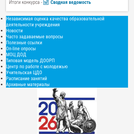
Итоги конкурса -
Сводная ведомость
Независимая оценка качества образовательной
деятельности учреждения
Новости
Часто задаваемые вопросы
Полезные ссылки
On-line опросы
МОЦ ДОД
Типовая модель ДООРП
Центр по работе с молодежью
Учительская ЦДО
Расписание занятий
Архивные материалы