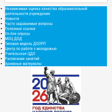
Независимая оценка качества образовательной
деятельности учреждения
Новости
Часто задаваемые вопросы
Полезные ссылки
On-line опросы
МОЦ ДОД
Типовая модель ДООРП
Центр по работе с молодежью
Учительская ЦДО
Расписание занятий
Архивные материалы