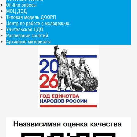
On-line опросы
МОЦ ДОД
Типовая модель ДООРП
Центр по работе с молодежью
Учительская ЦДО
Расписание занятий
Архивные материалы