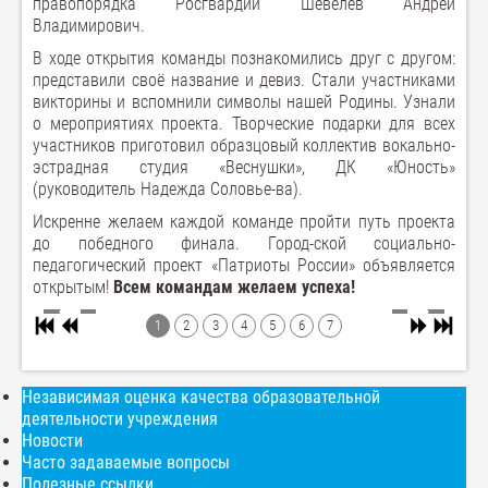
правопорядка Росгвардии Шевелёв Андрей
Владимирович.
В ходе открытия команды познакомились друг с другом:
представили своё название и девиз. Стали участниками
викторины и вспомнили символы нашей Родины. Узнали
о мероприятиях проекта. Творческие подарки для всех
участников приготовил образцовый коллектив вокально-
эстрадная студия «Веснушки», ДК «Юность»
(руководитель Надежда Соловье-ва).
Искренне желаем каждой команде пройти путь проекта
до победного финала. Город-ской социально-
педагогический проект «Патриоты России» объявляется
открытым!
Всем командам желаем успеха!
1
2
3
4
5
6
7
Независимая оценка качества образовательной
деятельности учреждения
Новости
Часто задаваемые вопросы
Полезные ссылки