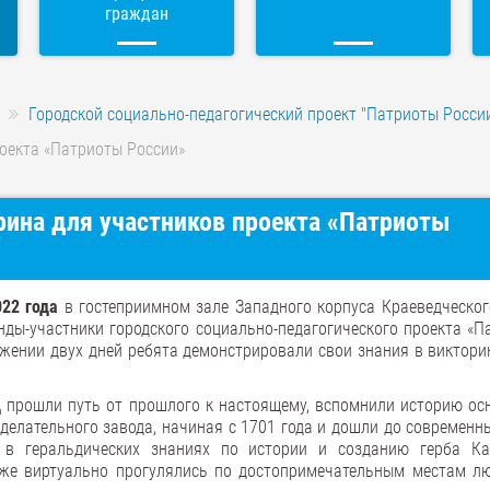
граждан
Городской социально-педагогический проект "Патриоты Росси
оекта «Патриоты России»
рина для участников проекта «Патриоты
022 года
в гостеприимном зале Западного корпуса Краеведческог
нды-участники городского социально-педагогического проекта «П
яжении двух дней ребята демонстрировали свои знания в виктори
д
прошли путь от прошлого к настоящему, вспомнили историю ос
делательного завода, начиная с 1701 года и дошли до современн
 в геральдических знаниях по истории и созданию герба Ка
кже виртуально прогулялись по достопримечательным местам л