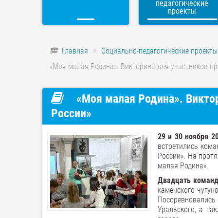
педагогические
проекты
Главная
Социально-педагогические проекты
«Моя малая Родина». Викторина для участников пр
«Моя малая Родина». Викто
России»
29 и 30 ноября 2
встретились кома
России». На прот
малая Родина».
Двадцать коман
каменского чугуно
Посоревновались
Уральского, а та