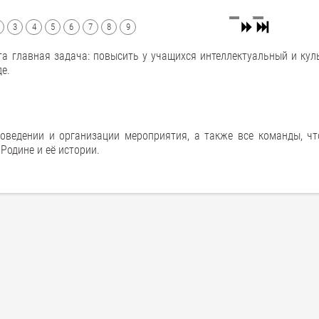
3
4
5
6
7
8
9
ута главная задача: повысить у учащихся интеллектуальный и кул
е.
оведении и организации мероприятия, а также все команды, чт
Родине и её истории.