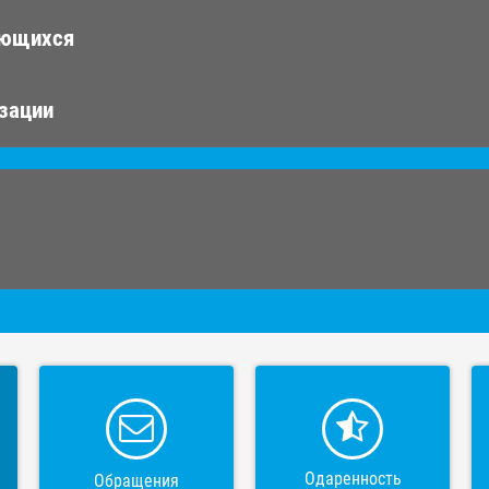
ающихся
изации
Одаренность
Обращения