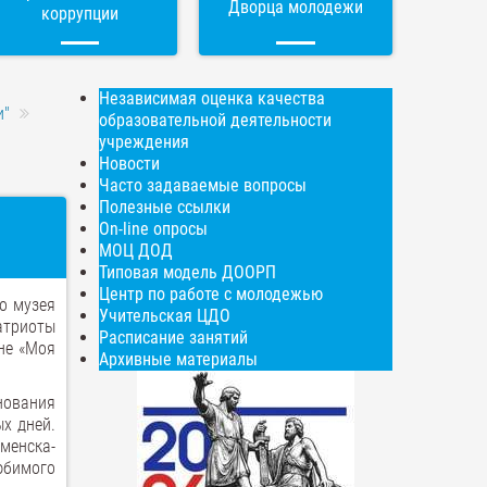
Дворца молодежи
коррупции
Независимая оценка качества
и"
образовательной деятельности
учреждения
Новости
Часто задаваемые вопросы
Полезные ссылки
On-line опросы
МОЦ ДОД
Типовая модель ДООРП
Центр по работе с молодежью
о музея
Учительская ЦДО
атриоты
Расписание занятий
не «Моя
Архивные материалы
нования
ых дней.
менска-
юбимого