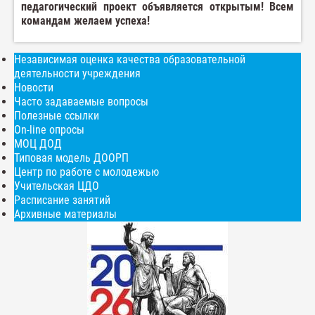
педагогический проект объявляется открытым! Всем
командам желаем успеха!
Независимая оценка качества образовательной
деятельности учреждения
Новости
Часто задаваемые вопросы
Полезные ссылки
On-line опросы
МОЦ ДОД
Типовая модель ДООРП
Центр по работе с молодежью
Учительская ЦДО
Расписание занятий
Архивные материалы