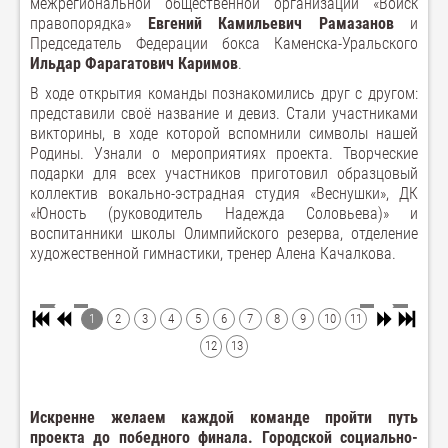
межрегиональной общественной организации «Войск
правопорядка»
Евгений Камильевич Рамазанов
и
Председатель Федерации бокса Каменска-Уральского
Ильдар Фарагатович Каримов
.
В ходе открытия команды познакомились друг с другом:
представили своё название и девиз. Стали участниками
викторины, в ходе которой вспомнили символы нашей
Родины. Узнали о мероприятиях проекта. Творческие
подарки для всех участников приготовил образцовый
коллектив вокально-эстрадная студия «Веснушки», ДК
«Юность (руководитель Надежда Соловьева)» и
воспитанники школы Олимпийского резерва, отделение
художественной гимнастики, тренер Алена Качалкова.
1
2
3
4
5
6
7
8
9
10
11
12
13
Искренне желаем каждой команде пройти путь
проекта до победного финала. Городской социально-