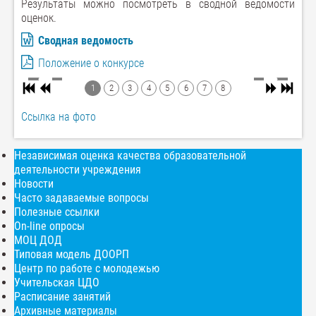
Результаты можно посмотреть в сводной ведомости
оценок.
Сводная ведомость
Положение о конкурсе
1
2
3
4
5
6
7
8
Ссылка на фото
Независимая оценка качества образовательной
деятельности учреждения
Новости
Часто задаваемые вопросы
Полезные ссылки
On-line опросы
МОЦ ДОД
Типовая модель ДООРП
Центр по работе с молодежью
Учительская ЦДО
Расписание занятий
Архивные материалы