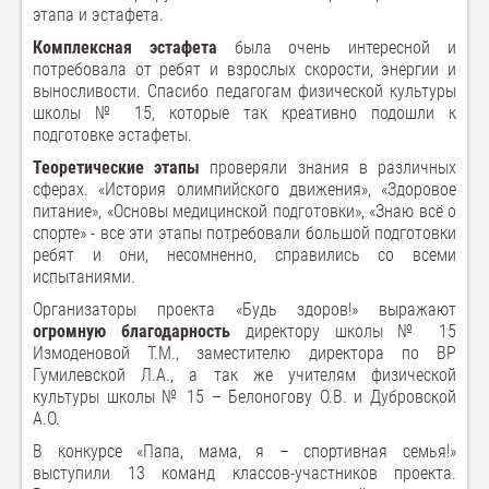
этапа и эстафета.
Комплексная эстафета
была очень интересной и
потребовала от ребят и взрослых скорости, энергии и
выносливости. Спасибо педагогам физической культуры
школы № 15, которые так креативно подошли к
подготовке эстафеты.
Теоретические этапы
проверяли знания в различных
сферах. «История олимпийского движения», «Здоровое
питание», «Основы медицинской подготовки», «Знаю всё о
спорте» - все эти этапы потребовали большой подготовки
ребят и они, несомненно, справились со всеми
испытаниями.
Организаторы проекта «Будь здоров!» выражают
огромную благодарность
директору школы № 15
Измоденовой Т.М., заместителю директора по ВР
Гумилевской Л.А., а так же учителям физической
культуры школы № 15 – Белоногову О.В. и Дубровской
А.О.
В конкурсе «Папа, мама, я – спортивная семья!»
выступили 13 команд классов-участников проекта.