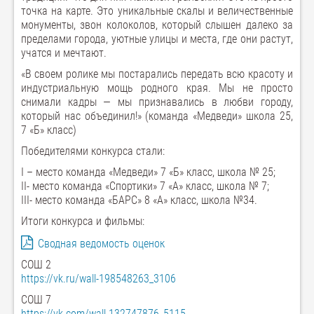
точка на карте. Это уникальные скалы и величественные
монументы, звон колоколов, который слышен далеко за
пределами города, уютные улицы и места, где они растут,
учатся и мечтают.
«В своем ролике мы постарались передать всю красоту и
индустриальную мощь родного края. Мы не просто
снимали кадры — мы признавались в любви городу,
который нас объединил!» (команда «Медведи» школа 25,
7 «Б» класс)
Победителями конкурса стали:
I – место команда «Медведи» 7 «Б» класс, школа № 25;
II- место команда «Спортики» 7 «А» класс, школа № 7;
III- место команда «БАРС» 8 «А» класс, школа №34.
Итоги конкурса и фильмы:
Сводная ведомость оценок
СОШ 2
https://vk.ru/wall-198548263_3106
СОШ 7
https://vk.com/wall-132747876_5115