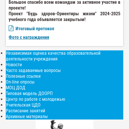
Большое спасибо всем командам за активное участие в
проекте!
Проект "Будь здоров-Ориентиры жизни" 2024-2025
учебного года объявляется закрытым!
Итоговый протокол
Фото с награждения
Независимая оценка качества образовательной
деятельности учреждения
Новости
Часто задаваемые вопросы
Полезные ссылки
On-line опросы
МОЦ ДОД
Типовая модель ДООРП
Центр по работе с молодежью
Учительская ЦДО
Расписание занятий
Архивные материалы