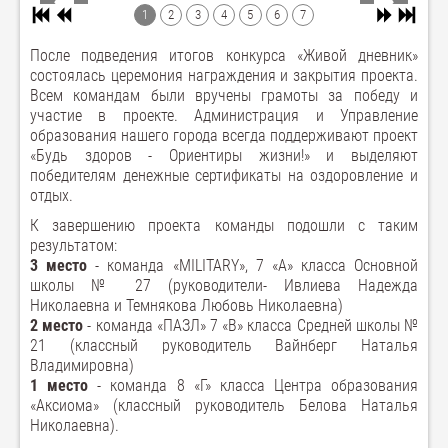
1
2
3
4
5
6
7
После подведения итогов конкурса «Живой дневник»
состоялась церемония награждения и закрытия проекта.
Всем командам были вручены грамоты за победу и
участие в проекте. Администрация и Управление
образования нашего города всегда поддерживают проект
«Будь здоров - Ориентиры жизни!» и выделяют
победителям денежные сертификаты на оздоровление и
отдых.
К завершению проекта команды подошли с таким
результатом:
3 место
- команда «MILITARY», 7 «А» класса Основной
школы № 27 (руководители- Ивлиева Надежда
Николаевна и Темнякова Любовь Николаевна)
2 место
- команда «ПАЗЛ» 7 «В» класса Средней школы №
21 (классный руководитель Вайнберг Наталья
Владимировна)
1 место
- команда 8 «Г» класса Центра образования
«Аксиома» (классный руководитель Белова Наталья
Николаевна).