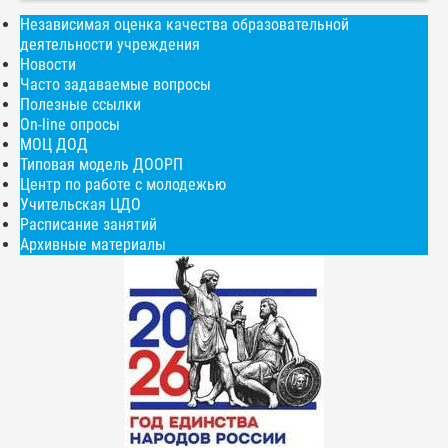
Независимая оценка качества образовательной
деятельности учреждения
Новости
Часто задаваемые вопросы
Полезные ссылки
On-line опросы
МОЦ ДОД
Типовая модель ДООРП
Центр по работе с молодежью
Учительская ЦДО
Расписание занятий
Архивные материалы