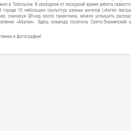
жил в Тобольске. В свободное от экскурсий время ребята самост
В городе 10 небольших скульптур разных ангелов («Ангел театра
ие), сканируя QR-код около памятника, можно услышать рассказ
селение «Абалак». Здесь команда посетила Свято-Знаменский 
тления и фотографии!