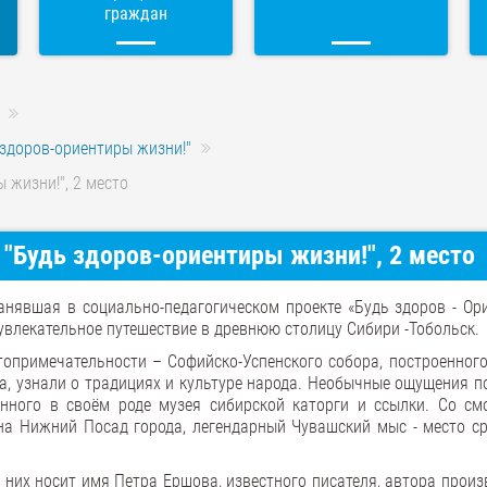
граждан
 здоров-ориентиры жизни!"
 жизни!", 2 место
"Будь здоров-ориентиры жизни!", 2 место
нявшая в социально-педагогическом проекте «Будь здоров - Ор
 увлекательное путешествие в древнюю столицу Сибири -Тобольск.
опримечательности – Софийско-Успенского собора, построенного
да, узнали о традициях и культуре народа. Необычные ощущения 
нного в своём роде музея сибирской каторги и ссылки. Со см
на Нижний Посад города, легендарный Чувашский мыс - место с
 них носит имя Петра Ершова, известного писателя, автора прои