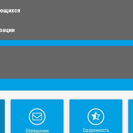
ающихся
изации
Одаренность
Обращения