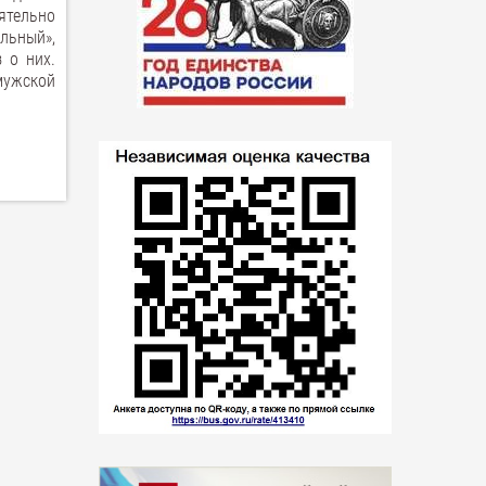
оятельно
льный»,
 о них.
мужской