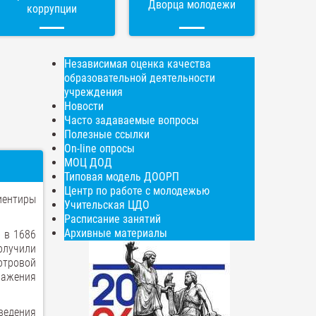
Дворца молодежи
коррупции
Независимая оценка качества
образовательной деятельности
учреждения
Новости
Часто задаваемые вопросы
Полезные ссылки
On-line опросы
МОЦ ДОД
Типовая модель ДООРП
Центр по работе с молодежью
иентиры
Учительская ЦДО
Расписание занятий
Архивные материалы
 в 1686
получили
отровой
ражения
зведения